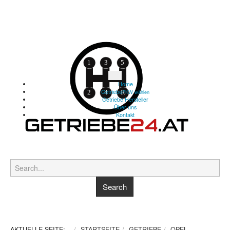
Home
Getriebe
PKW wählen
Getriebe Hersteller
Über uns
Kontakt
AKTUELLE SEITE:
STARTSEITE
GETRIEBE
OPEL