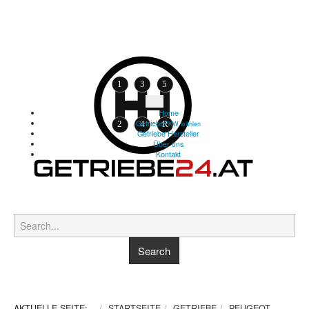
Home
Getriebe
PKW wählen
Getriebe Hersteller
Über uns
Kontakt
AKTUELLE SEITE:
STARTSEITE
GETRIEBE
PEUGEOT