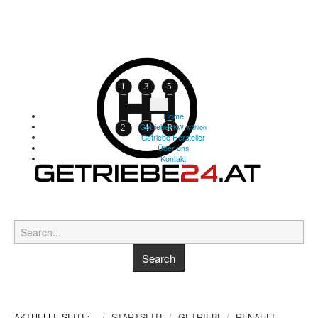
Home
Getriebe
PKW wählen
Getriebe Hersteller
Über uns
Kontakt
AKTUELLE SEITE:
STARTSEITE
GETRIEBE
RENAULT