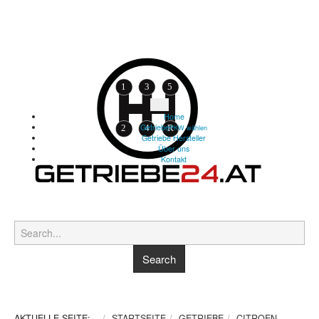
Home
Getriebe
PKW wählen
Getriebe Hersteller
Über uns
Kontakt
AKTUELLE SEITE:
STARTSEITE
GETRIEBE
CITROEN