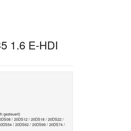
C5 1.6 E-HDI
h gesteuert)
0DS08 / 20DS12 / 20DS18 / 20DS22 /
20DS54 / 20DS62 / 20DS69 / 20DS74 /