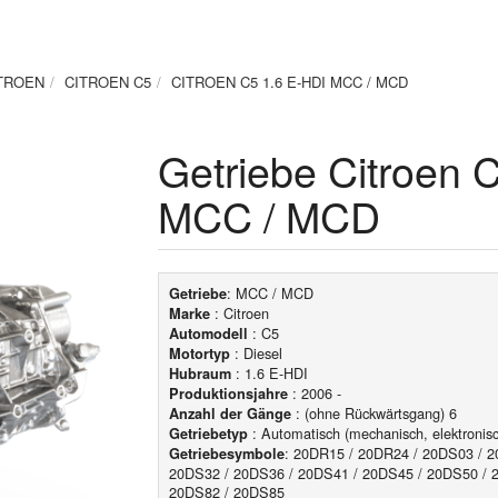
TROEN
CITROEN C5
CITROEN C5 1.6 E-HDI MCC / MCD
Getriebe Citroen 
MCC / MCD
: MCC / MCD
Getriebe
: Citroen
Marke
: C5
Automodell
: Diesel
Motortyp
: 1.6 E-HDI
Hubraum
: 2006 -
Produktionsjahre
: (ohne Rückwärtsgang) 6
Anzahl der Gänge
: Automatisch (mechanisch, elektronisc
Getriebetyp
: 20DR15 / 20DR24 / 20DS03 / 2
Getriebesymbole
20DS32 / 20DS36 / 20DS41 / 20DS45 / 20DS50 / 
20DS82 / 20DS85