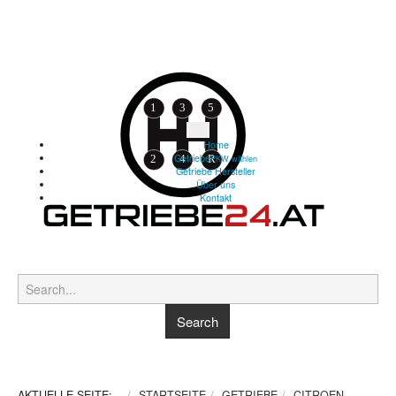
Home
Getriebe
PKW wählen
Getriebe Hersteller
Über uns
Kontakt
AKTUELLE SEITE:
STARTSEITE
GETRIEBE
CITROEN