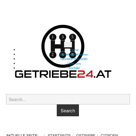
Home
Getriebe
PKW wählen
Getriebe Hersteller
Über uns
Kontakt
AKTUELLE SEITE:
STARTSEITE
GETRIEBE
CITROEN