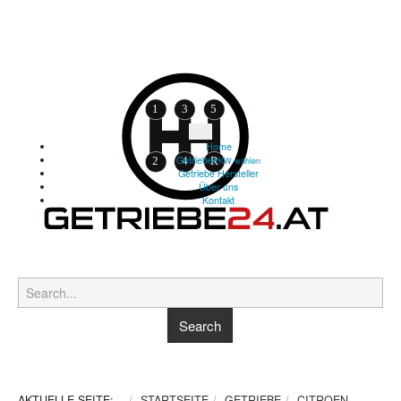
Home
Getriebe
PKW wählen
Getriebe Hersteller
Über uns
Kontakt
AKTUELLE SEITE:
STARTSEITE
GETRIEBE
CITROEN