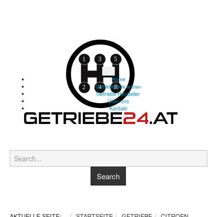
Home
Getriebe
PKW wählen
Getriebe Hersteller
Über uns
Kontakt
AKTUELLE SEITE:
STARTSEITE
GETRIEBE
CITROEN