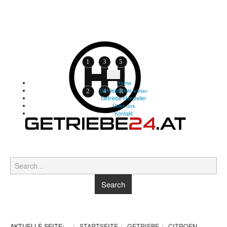
Home
Getriebe
PKW wählen
Getriebe Hersteller
Über uns
Kontakt
AKTUELLE SEITE:
STARTSEITE
GETRIEBE
CITROEN