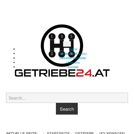
Home
Getriebe
PKW wählen
Getriebe Hersteller
Über uns
Kontakt
AKTUELLE SEITE:
STARTSEITE
GETRIEBE
VOLKSWAGEN