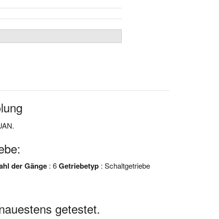
lung
GUAN.
ebe:
ahl der Gänge
: 6
Getriebetyp
: Schaltgetriebe
auestens getestet.