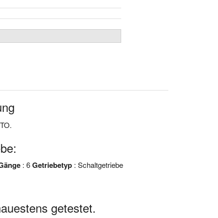
ung
NTO.
be:
 Gänge
: 6
Getriebetyp
: Schaltgetriebe
uestens getestet.