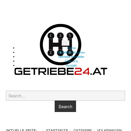
Home
Getriebe
PKW wählen
Getriebe Hersteller
Über uns
Kontakt
AKTUELLE SEITE:
STARTSEITE
GETRIEBE
VOLKSWAGEN