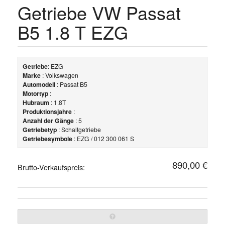
Getriebe VW Passat
B5 1.8 T EZG
Getriebe
: EZG
Marke
: Volkswagen
Automodell
: Passat B5
Motortyp
:
Hubraum
: 1.8T
Produktionsjahre
:
Anzahl der Gänge
: 5
Getriebetyp
: Schaltgetriebe
Getriebesymbole
: EZG / 012 300 061 S
890,00 €
Brutto-Verkaufspreis: