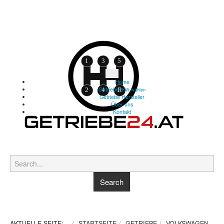
Home
Getriebe
PKW wählen
Getriebe Hersteller
Über uns
Kontakt
AKTUELLE SEITE:
STARTSEITE
GETRIEBE
VOLKSWAGEN