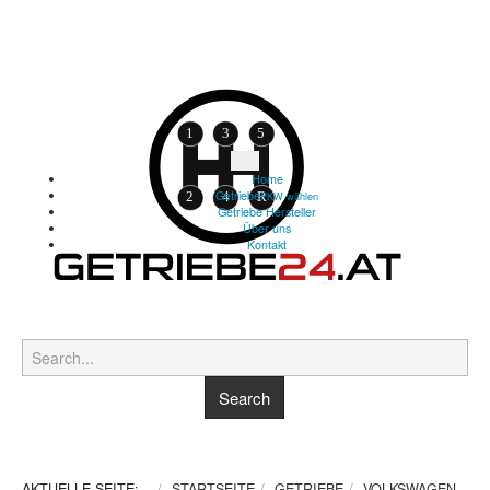
Home
Getriebe
PKW wählen
Getriebe Hersteller
Über uns
Kontakt
AKTUELLE SEITE:
STARTSEITE
GETRIEBE
VOLKSWAGEN