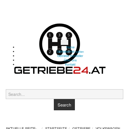
Home
Getriebe
PKW wählen
Getriebe Hersteller
Über uns
Kontakt
AKTUELLE SEITE:
STARTSEITE
GETRIEBE
VOLKSWAGEN