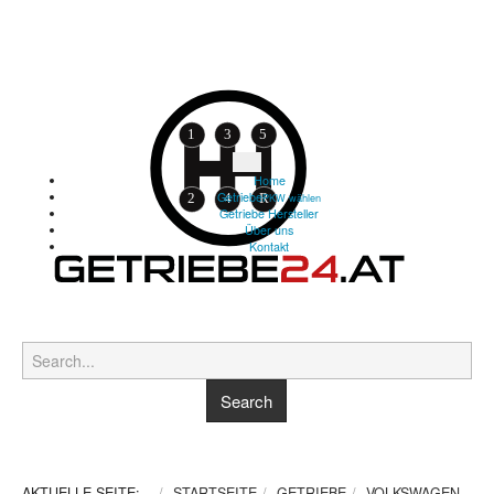
Home
Getriebe
PKW wählen
Getriebe Hersteller
Über uns
Kontakt
AKTUELLE SEITE:
STARTSEITE
GETRIEBE
VOLKSWAGEN