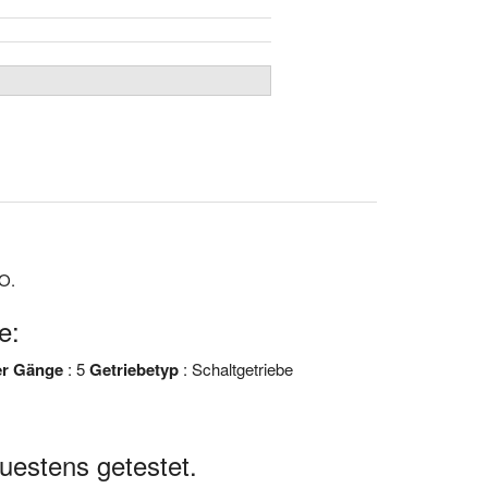
O.
e:
er Gänge
: 5
Getriebetyp
: Schaltgetriebe
estens getestet.