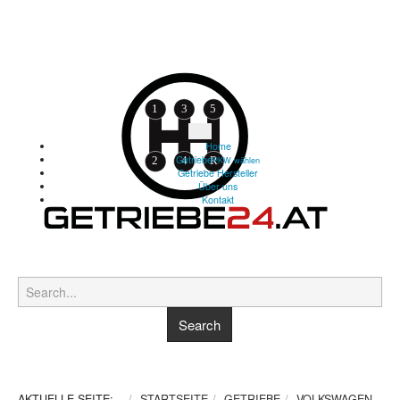
Home
Getriebe
PKW wählen
Getriebe Hersteller
Über uns
Kontakt
AKTUELLE SEITE:
STARTSEITE
GETRIEBE
VOLKSWAGEN