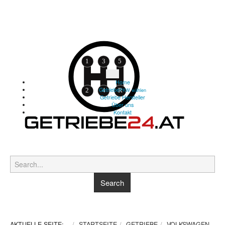
Home
Getriebe
PKW wählen
Getriebe Hersteller
Über uns
Kontakt
AKTUELLE SEITE:
STARTSEITE
GETRIEBE
VOLKSWAGEN