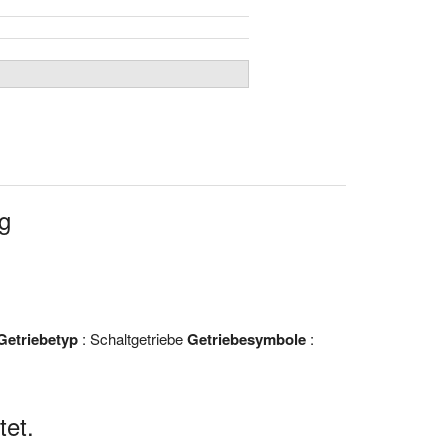
g
Getriebetyp
: Schaltgetriebe
Getriebesymbole
:
et.