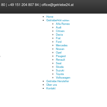
 80 | +49 151 204 807 84 |
office@getriebe24.at
Home
Getriebe
PKW wählen
Alfa Romeo
Audi
Citroen
Dacia
Fiat
Ford
Mercedes
Nissan
Opel
Peugeot
Renault
Seat
Skoda
Suzuki
Toyota
Volkswagen
Getriebe Hersteller
Über uns
Kontakt